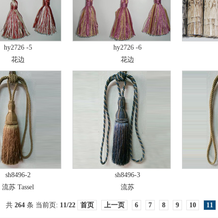
hy2726 -5
hy2726 -6
花边
花边
sh8496-2
sh8496-3
流苏 Tassel
流苏
共
264
条 当前页:
11
/22
首页
上一页
6
7
8
9
10
11