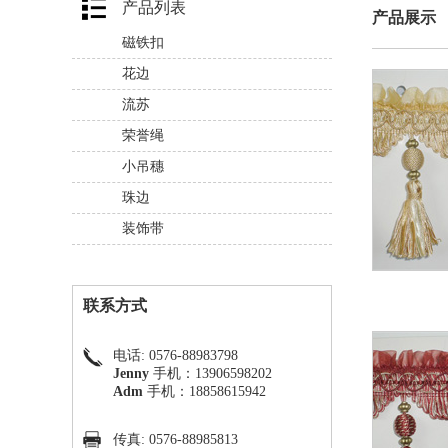
产品列表
产品展示
磁铁扣
花边
流苏
荣誉绳
小吊穗
珠边
装饰带
联系方式
电话: 0576-88983798
Jenny
手机：13906598202
Adm
手机：18858615942
传真: 0576-88985813