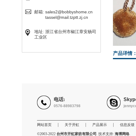
sales2@bobbyshome.cn
邮箱:
tassel@mail.tzptt.zj.cn
地址: 浙江省台州市椒江章安杨司
工业区
产品详情
电话:
Skyp
0576-88983798
jennyc
|
|
|
网站首页
关于开虹
产品展示
信息反馈
©2003-2022
台州市开虹家纺有限公司
. 技术支持:
海博网络
.