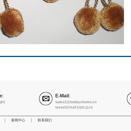
：
e:
E-Mail:
qh1
sales2@bobbyshome.cn
tassel@mail.tzptt.zj.cn
|
|
新闻中心
联系我们