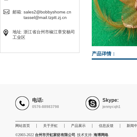
sales2@bobbyshome.cn
邮箱:
tassel@mail.tzptt.zj.cn
地址: 浙江省台州市椒江章安杨司
工业区
产品详情：
电话:
Skype:
0576-88983798
jennycqh1
|
|
|
|
网站首页
关于开虹
产品展示
信息反馈
新闻
©2003-2022
台州市开虹家纺有限公司
. 技术支持:
海博网络
.