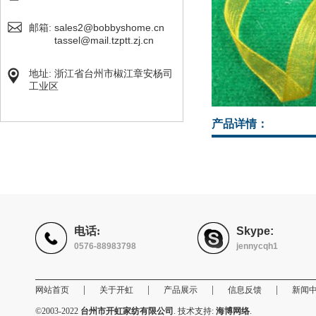
sales2@bobbyshome.cn
邮箱:
tassel@mail.tzptt.zj.cn
地址: 浙江省台州市椒江章安杨司
工业区
产品详情：
电话:
Skype:
0576-88983798
jennycqh1
|
|
|
|
网站首页
关于开虹
产品展示
信息反馈
新闻
©2003-2022
台州市开虹家纺有限公司
. 技术支持:
海博网络
.