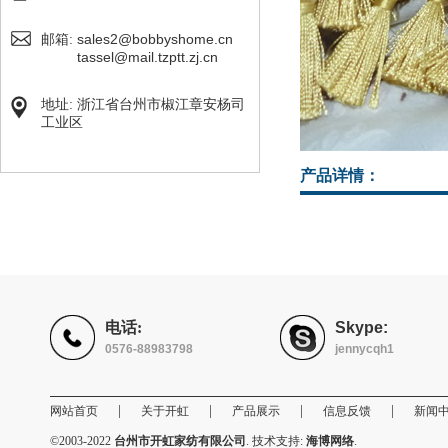
sales2@bobbyshome.cn
邮箱:
tassel@mail.tzptt.zj.cn
地址: 浙江省台州市椒江章安杨司
工业区
产品详情：
电话:
Skype:
0576-88983798
jennycqh1
|
|
|
|
网站首页
关于开虹
产品展示
信息反馈
新闻
©2003-2022
台州市开虹家纺有限公司
. 技术支持:
海博网络
.