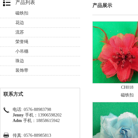
产品列表
产品展示
磁铁扣
花边
流苏
荣誉绳
小吊穗
珠边
装饰带
CH018
联系方式
磁铁扣
电话: 0576-88983798
Jenny
手机：13906598202
Adm
手机：18858615942
传真: 0576-88985813